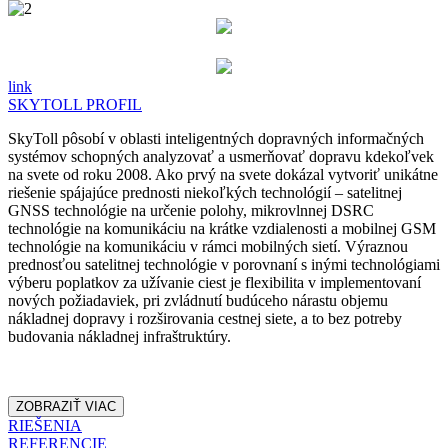
link
SKYTOLL PROFIL
SkyToll pôsobí v oblasti inteligentných dopravných informačných
systémov schopných analyzovať a usmerňovať dopravu kdekoľvek
na svete od roku 2008. Ako prvý na svete dokázal vytvoriť unikátne
riešenie spájajúce prednosti niekoľkých technológií – satelitnej
GNSS technológie na určenie polohy, mikrovlnnej DSRC
technológie na komunikáciu na krátke vzdialenosti a mobilnej GSM
technológie na komunikáciu v rámci mobilných sietí. Výraznou
prednosťou satelitnej technológie v porovnaní s inými technológiami
výberu poplatkov za užívanie ciest je flexibilita v implementovaní
nových požiadaviek, pri zvládnutí budúceho nárastu objemu
nákladnej dopravy i rozširovania cestnej siete, a to bez potreby
budovania nákladnej infraštruktúry.
ZOBRAZIŤ VIAC
RIEŠENIA
REFERENCIE