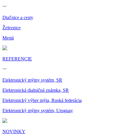
﹀
Diaľnice a cesty
Železnice
Mestá
REFERENCIE
﹀
Elektronický mýtny systém, SR
Elektronická dialničná známka, SR
Elektronický výber mýta, Ruská federácia
Elektronický mýtny systém, Uruguay
NOVINKY