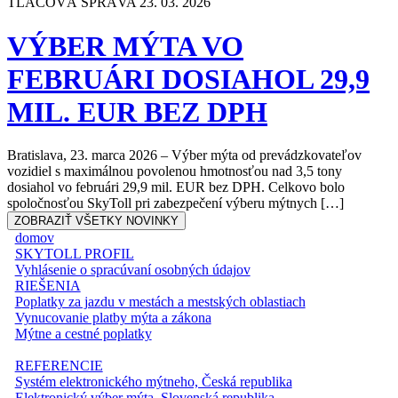
TLAČOVÁ SPRÁVA
23. 03. 2026
VÝBER MÝTA VO
FEBRUÁRI DOSIAHOL 29,9
MIL. EUR BEZ DPH
Bratislava, 23. marca 2026 – Výber mýta od prevádzkovateľov
vozidiel s maximálnou povolenou hmotnosťou nad 3,5 tony
dosiahol vo februári 29,9 mil. EUR bez DPH. Celkovo bolo
spoločnosťou SkyToll pri zabezpečení výberu mýtnych […]
ZOBRAZIŤ VŠETKY NOVINKY
domov
SKYTOLL PROFIL
Vyhlásenie o spracúvaní osobných údajov
RIEŠENIA
Poplatky za jazdu v mestách a mestských oblastiach
Vynucovanie platby mýta a zákona
Mýtne a cestné poplatky
REFERENCIE
Systém elektronického mýtneho, Česká republika
Elektronický výber mýta, Slovenská republika