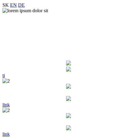
SK
EN
DE
ti
link
link