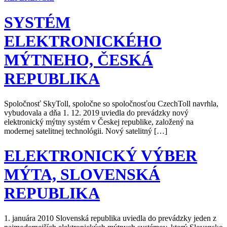
SYSTÉM
ELEKTRONICKÉHO
MÝTNEHO, ČESKÁ
REPUBLIKA
Spoločnosť SkyToll, spoločne so spoločnosťou CzechToll navrhla,
vybudovala a dňa 1. 12. 2019 uviedla do prevádzky nový
elektronický mýtny systém v Českej republike, založený na
modernej satelitnej technológii. Nový satelitný […]
ELEKTRONICKÝ VÝBER
MÝTA, SLOVENSKÁ
REPUBLIKA
1. januára 2010 Slovenská republika uviedla do prevádzky jeden z