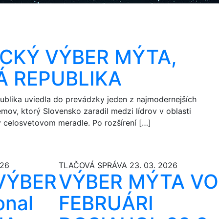
CKÝ VÝBER MÝTA,
Á REPUBLIKA
publika uviedla do prevádzky jeden z najmodernejších
mov, ktorý Slovensko zaradil medzi lídrov v oblasti
 celosvetovom meradle. Po rozšírení […]
026
TLAČOVÁ SPRÁVA
23. 03. 2026
VÝBER
VÝBER MÝTA VO
onal
FEBRUÁRI