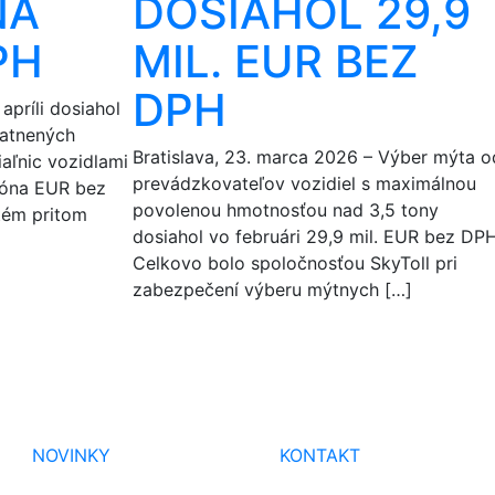
NA
DOSIAHOL 29,9
PH
MIL. EUR BEZ
DPH
apríli dosiahol
latnených
Bratislava, 23. marca 2026 – Výber mýta o
iaľnic vozidlami
prevádzkovateľov vozidiel s maximálnou
ióna EUR bez
povolenou hmotnosťou nad 3,5 tony
tém pritom
dosiahol vo februári 29,9 mil. EUR bez DPH
Celkovo bolo spoločnosťou SkyToll pri
zabezpečení výberu mýtnych […]
NOVINKY
KONTAKT