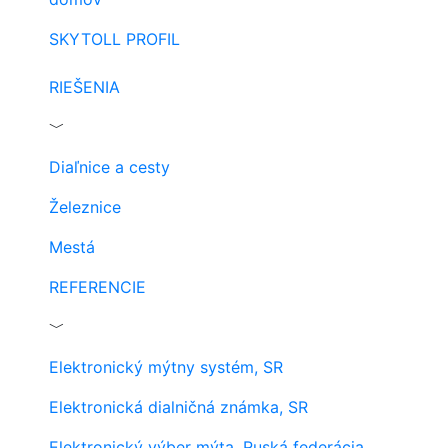
SKYTOLL PROFIL
RIEŠENIA
﹀
Diaľnice a cesty
Železnice
Mestá
REFERENCIE
﹀
Elektronický mýtny systém, SR
Elektronická dialničná známka, SR
Elektronický výber mýta, Ruská federácia