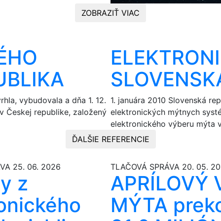
ZOBRAZIŤ VIAC
ÉHO
ELEKTRONI
UBLIKA
SLOVENSK
hla, vybudovala a dňa 1. 12.
1. januára 2010 Slovenská re
v Českej republike, založený
elektronických mýtnych systé
elektronického výberu mýta v
ĎALŠIE REFERENCIE
ÁVA
25. 06. 2026
TLAČOVÁ SPRÁVA
20. 05. 2
y z
APRÍLOVÝ 
ronického
MÝTA prek