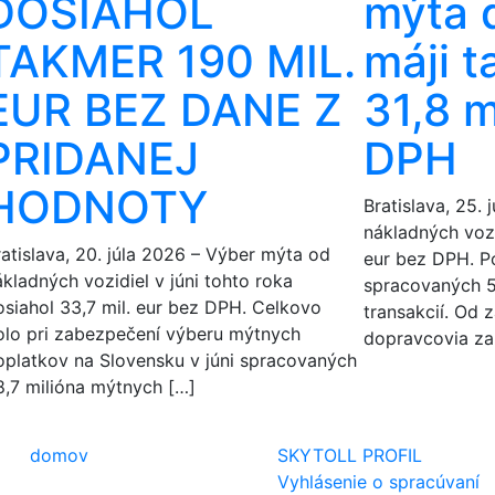
DOSIAHOL
mýta d
TAKMER 190 MIL.
máji 
EUR BEZ DANE Z
31,8 m
PRIDANEJ
DPH
HODNOTY
Bratislava, 25.
nákladných vozid
ratislava, 20. júla 2026 – Výber mýta od
eur bez DPH. P
ákladných vozidiel v júni tohto roka
spracovaných 5
osiahol 33,7 mil. eur bez DPH. Celkovo
transakcií. Od z
olo pri zabezpečení výberu mýtnych
dopravcovia za
oplatkov na Slovensku v júni spracovaných
8,7 milióna mýtnych […]
domov
SKYTOLL PROFIL
Vyhlásenie o spracúvaní