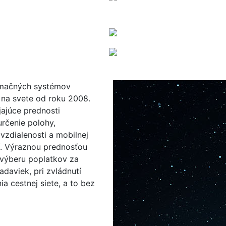
ormačných systémov
na svete od roku 2008.
jajúce prednosti
určenie polohy,
vzdialenosti a mobilnej
í. Výraznou prednosťou
i výberu poplatkov za
adaviek, pri zvládnutí
a cestnej siete, a to bez