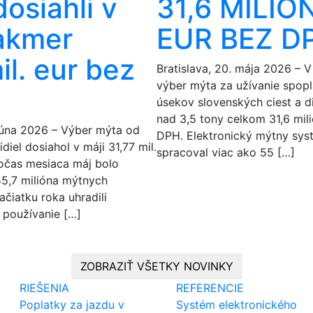
osiahli v
31,6 MILIÓ
takmer
EUR BEZ D
il. eur bez
Bratislava, 20. mája 2026 – V 
výber mýta za užívanie spop
úsekov slovenských ciest a d
nad 3,5 tony celkom 31,6 mil
 júna 2026 – Výber mýta od
DPH. Elektronický mýtny sys
iel dosiahol v máji 31,77 mil.
spracoval viac ako 55 […]
očas mesiaca máj bolo
5,7 milióna mýtnych
ačiatku roka uhradili
 používanie […]
ZOBRAZIŤ VŠETKY NOVINKY
RIEŠENIA
REFERENCIE
Poplatky za jazdu v
Systém elektronického