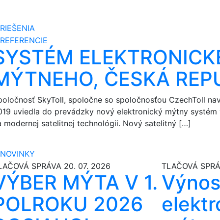
RIEŠENIA
REFERENCIE
SYSTÉM ELEKTRONICK
MÝTNEHO, ČESKÁ REP
poločnosť SkyToll, spoločne so spoločnosťou CzechToll navr
019 uviedla do prevádzky nový elektronický mýtny systém 
 modernej satelitnej technológii. Nový satelitný […]
NOVINKY
LAČOVÁ SPRÁVA
20. 07. 2026
TLAČOVÁ SPR
VÝBER MÝTA V 1.
Výnos
POLROKU 2026
elekt