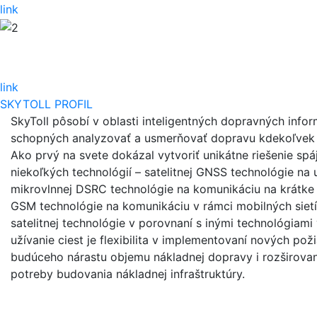
link
link
SKYTOLL PROFIL
SkyToll pôsobí v oblasti inteligentných dopravných inf
schopných analyzovať a usmerňovať dopravu kdekoľvek 
Ako prvý na svete dokázal vytvoriť unikátne riešenie spá
niekoľkých technológií – satelitnej GNSS technológie na 
mikrovlnnej DSRC technológie na komunikáciu na krátke 
GSM technológie na komunikáciu v rámci mobilných siet
satelitnej technológie v porovnaní s inými technológiam
užívanie ciest je flexibilita v implementovaní nových poži
budúceho nárastu objemu nákladnej dopravy i rozširovani
potreby budovania nákladnej infraštruktúry.