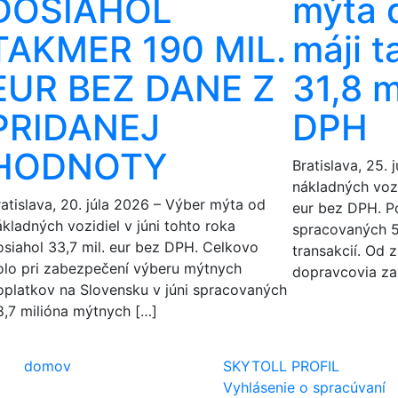
DOSIAHOL
mýta d
TAKMER 190 MIL.
máji 
EUR BEZ DANE Z
31,8 m
PRIDANEJ
DPH
HODNOTY
Bratislava, 25.
nákladných vozid
ratislava, 20. júla 2026 – Výber mýta od
eur bez DPH. P
ákladných vozidiel v júni tohto roka
spracovaných 5
osiahol 33,7 mil. eur bez DPH. Celkovo
transakcií. Od z
olo pri zabezpečení výberu mýtnych
dopravcovia za
oplatkov na Slovensku v júni spracovaných
8,7 milióna mýtnych […]
domov
SKYTOLL PROFIL
Vyhlásenie o spracúvaní