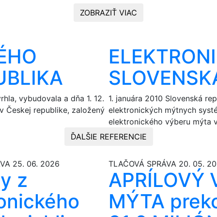
ZOBRAZIŤ VIAC
ÉHO
ELEKTRONI
UBLIKA
SLOVENSK
hla, vybudovala a dňa 1. 12.
1. januára 2010 Slovenská re
v Českej republike, založený
elektronických mýtnych systé
elektronického výberu mýta v
ĎALŠIE REFERENCIE
ÁVA
25. 06. 2026
TLAČOVÁ SPRÁVA
20. 05. 2
y z
APRÍLOVÝ 
ronického
MÝTA prek