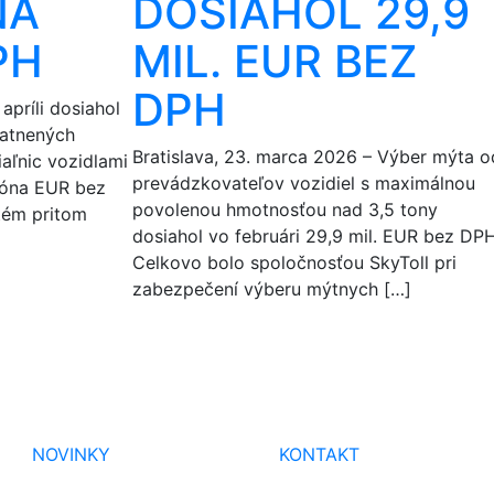
NA
DOSIAHOL 29,9
PH
MIL. EUR BEZ
DPH
apríli dosiahol
latnených
Bratislava, 23. marca 2026 – Výber mýta o
iaľnic vozidlami
prevádzkovateľov vozidiel s maximálnou
ióna EUR bez
povolenou hmotnosťou nad 3,5 tony
tém pritom
dosiahol vo februári 29,9 mil. EUR bez DPH
Celkovo bolo spoločnosťou SkyToll pri
zabezpečení výberu mýtnych […]
NOVINKY
KONTAKT