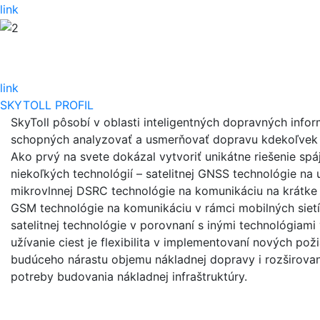
link
link
SKYTOLL PROFIL
SkyToll pôsobí v oblasti inteligentných dopravných inf
schopných analyzovať a usmerňovať dopravu kdekoľvek 
Ako prvý na svete dokázal vytvoriť unikátne riešenie spá
niekoľkých technológií – satelitnej GNSS technológie na 
mikrovlnnej DSRC technológie na komunikáciu na krátke 
GSM technológie na komunikáciu v rámci mobilných siet
satelitnej technológie v porovnaní s inými technológiam
užívanie ciest je flexibilita v implementovaní nových poži
budúceho nárastu objemu nákladnej dopravy i rozširovani
potreby budovania nákladnej infraštruktúry.