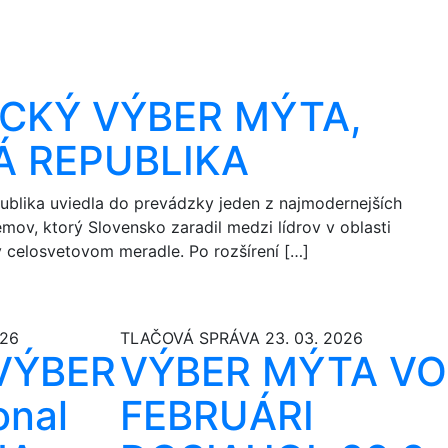
CKÝ VÝBER MÝTA,
Á REPUBLIKA
publika uviedla do prevádzky jeden z najmodernejších
mov, ktorý Slovensko zaradil medzi lídrov v oblasti
 celosvetovom meradle. Po rozšírení […]
026
TLAČOVÁ SPRÁVA
23. 03. 2026
VÝBER
VÝBER MÝTA VO
onal
FEBRUÁRI