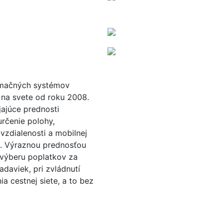
ormačných systémov
na svete od roku 2008.
jajúce prednosti
určenie polohy,
vzdialenosti a mobilnej
í. Výraznou prednosťou
i výberu poplatkov za
adaviek, pri zvládnutí
a cestnej siete, a to bez