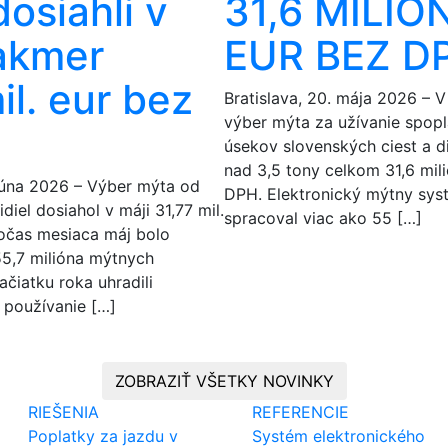
osiahli v
31,6 MILIÓ
takmer
EUR BEZ D
il. eur bez
Bratislava, 20. mája 2026 – V 
výber mýta za užívanie spop
úsekov slovenských ciest a d
nad 3,5 tony celkom 31,6 mil
 júna 2026 – Výber mýta od
DPH. Elektronický mýtny sys
iel dosiahol v máji 31,77 mil.
spracoval viac ako 55 […]
očas mesiaca máj bolo
5,7 milióna mýtnych
ačiatku roka uhradili
 používanie […]
ZOBRAZIŤ VŠETKY NOVINKY
RIEŠENIA
REFERENCIE
Poplatky za jazdu v
Systém elektronického