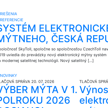
RIEŠENIA
REFERENCIE
SYSTÉM ELEKTRONICK
MÝTNEHO, ČESKÁ REP
poločnosť SkyToll, spoločne so spoločnosťou CzechToll navr
019 uviedla do prevádzky nový elektronický mýtny systém 
 modernej satelitnej technológii. Nový satelitný […]
NOVINKY
LAČOVÁ SPRÁVA
20. 07. 2026
TLAČOVÁ SPR
VÝBER MÝTA V 1.
Výnos
POLROKU 2026
elekt