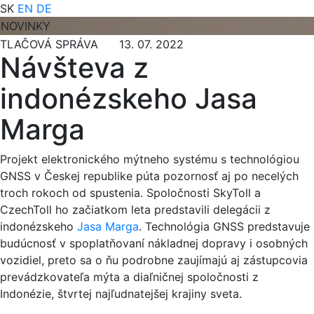
SK
EN
DE
NOVINKY
TLAČOVÁ SPRÁVA 13. 07. 2022
Návšteva z
indonézskeho Jasa
Marga
Projekt elektronického mýtneho systému s technológiou
GNSS v Českej republike púta pozornosť aj po necelých
troch rokoch od spustenia. Spoločnosti SkyToll a
CzechToll ho začiatkom leta predstavili delegácii z
indonézskeho
Jasa Marga
. Technológia GNSS predstavuje
budúcnosť v spoplatňovaní nákladnej dopravy i osobných
vozidiel, preto sa o ňu podrobne zaujímajú aj zástupcovia
prevádzkovateľa mýta a diaľničnej spoločnosti z
Indonézie, štvrtej najľudnatejšej krajiny sveta.