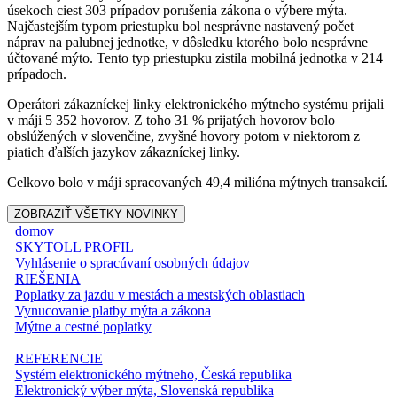
úsekoch ciest 303 prípadov porušenia zákona o výbere mýta.
Najčastejším typom priestupku bol nesprávne nastavený počet
náprav na palubnej jednotke, v dôsledku ktorého bolo nesprávne
účtované mýto. Tento typ priestupku zistila mobilná jednotka v 214
prípadoch.
Operátori zákazníckej linky elektronického mýtneho systému prijali
v máji 5 352 hovorov. Z toho 31 % prijatých hovorov bolo
obslúžených v slovenčine, zvyšné hovory potom v niektorom z
piatich ďalších jazykov zákazníckej linky.
Celkovo bolo v máji spracovaných 49,4 milióna mýtnych transakcií.
ZOBRAZIŤ VŠETKY NOVINKY
domov
SKYTOLL PROFIL
Vyhlásenie o spracúvaní osobných údajov
RIEŠENIA
Poplatky za jazdu v mestách a mestských oblastiach
Vynucovanie platby mýta a zákona
Mýtne a cestné poplatky
REFERENCIE
Systém elektronického mýtneho, Česká republika
Elektronický výber mýta, Slovenská republika