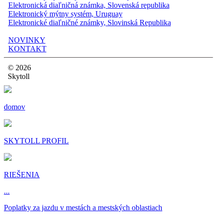
Elektronická diaľničná známka, Slovenská republika
Elektronický mýtny systém, Uruguay
Elektronické diaľničné známky, Slovinská Republika
NOVINKY
KONTAKT
© 2026
Skytoll
domov
SKYTOLL PROFIL
RIEŠENIA
...
Poplatky za jazdu v mestách a mestských oblastiach