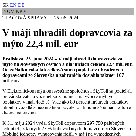
SK
EN
DE
NOVINKY
TLAČOVÁ SPRÁVA 25. 06. 2024
V máji uhradili dopravcovia za
mýto 22,4 mil. eur
Bratislava, 25. júna 2024 – V máji uhradili dopravcovia za
mýto na slovenských cestách a diaľniciach celkom 22,4 mil. eur.
Od začiatku roka tak celková suma poplatkov uhradených
dopravcami zo Slovenska a zahraničia dosiahla takmer 107
mil
.
eur.
V Elektronickom mýtnom systéme spoločnosti SkyToll sa podieľali
prevádzkovatelia vozidiel zo zahraničia na výbere mýtnych
poplatkov v máji 48,5 %. Viac ako 80 percent mýtnych poplatkov
uhradili vozidlá s maximálnou povolenou hmotnosťou nad 12 ton a
dvoma nápravami.
K 31. máju 2024 vydal SkyToll dopravcom 297 750 palubných
jednotiek, z ktorých 23 % bolo vydaných dopravcom zo Slovenska.
Mobilné jednotky vynucovania riešili v máji na vymedzených