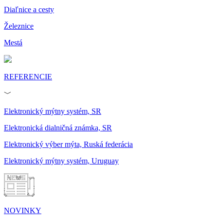
Diaľnice a cesty
Železnice
Mestá
REFERENCIE
﹀
Elektronický mýtny systém, SR
Elektronická dialničná známka, SR
Elektronický výber mýta, Ruská federácia
Elektronický mýtny systém, Uruguay
NOVINKY