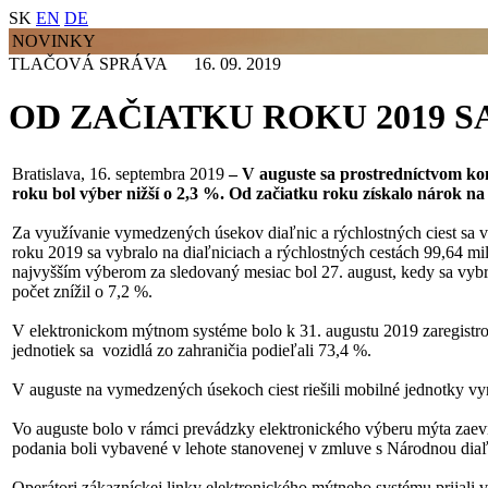
SK
EN
DE
NOVINKY
TLAČOVÁ SPRÁVA 16. 09. 2019
OD ZAČIATKU ROKU 2019 SA
Bratislava, 16. septembra 2019
– V auguste sa prostredníctvom ko
roku bol výber nižší o 2,3 %. Od začiatku roku získalo nárok na 
Za využívanie vymedzených úsekov diaľnic a rýchlostných ciest sa v 
roku 2019 sa vybralo na diaľniciach a rýchlostných cestách 99,64 mil.
najvyšším výberom za sledovaný mesiac bol 27. august, kedy sa vybr
počet znížil o 7,2 %.
V elektronickom mýtnom systéme bolo k 31. augustu 2019 zaregistr
jednotiek sa vozidlá zo zahraničia podieľali 73,4 %.
V auguste na vymedzených úsekoch ciest riešili mobilné jednotky v
Vo auguste bolo v rámci prevádzky elektronického výberu mýta zaev
podania boli vybavené v lehote stanovenej v zmluve s Národnou dia
Operátori zákazníckej linky elektronického mýtneho systému prijali v