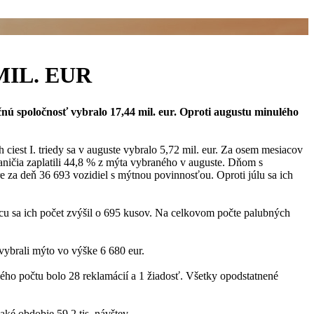
MIL. EUR
ú spoločnosť vybralo 17,44 mil. eur. Oproti augustu minulého
iest I. triedy sa v auguste vybralo 5,72 mil. eur. Za osem mesiacov
hraničia zaplatili 44,8 % z mýta vybraného v auguste. Dňom s
 za deň 36 693 vozidiel s mýtnou povinnosťou. Oproti júlu sa ich
u sa ich počet zvýšil o 695 kusov. Na celkovom počte palubných
ybrali mýto vo výške 6 680 eur.
ho počtu bolo 28 reklamácií a 1 žiadosť. Všetky opodstatnené
aké obdobie 59,2 tis. návštev.