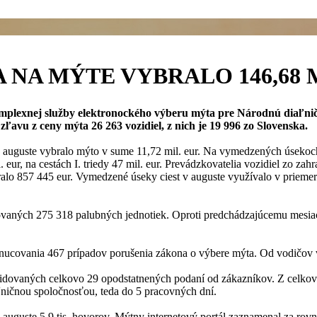
 NA MÝTE VYBRALO 146,68 
mplexnej služby elektronockého výberu mýta pre Národnú diaľničn
zľavu z ceny mýta 26 263 vozidiel, z nich je 19 996 zo Slovenska.
auguste vybralo mýto v sume 11,72 mil. eur. Na vymedzených úsekoch c
 eur, na cestách I. triedy 47 mil. eur. Prevádzkovatelia vozidiel zo za
alo 857 445 eur. Vymedzené úseky ciest v auguste využívalo v priemere
ovaných 275 318 palubných jednotiek. Oproti predchádzajúcemu mesiac
ynucovania 467 prípadov porušenia zákona o výbere mýta. Od vodičov v
idovaných celkovo 29 opodstatnených podaní od zákazníkov. Z celkové
ľničnou spoločnosťou, teda do 5 pracovných dní.
 auguste 5,9 tis. hovorov. Mýtny internetový portál zaznamenal za rovn