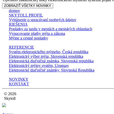
ZOBRAZIŤ VŠETKY NOVINKY
domov
SKYTOLL PROFIL
Vyhlásenie o spracúvaní osobných údajov
RIEŠENIA
Poplatky za jazdu v mestách a mestských oblastiach
Vynucovanie platby mýta a zákona
Mýtne a cestné poplatky
REFERENCIE
Systém elektronického mýtneho, Česká republika
Elektronický výber mýta, Slovenská republika
Elektronická diaľničná známka, Slovenská republika
Elektronický mýtny systém, Uruguay
Elektronické diaľničné známky, Slovinská Republika
NOVINKY
KONTAKT
© 2026
Skytoll