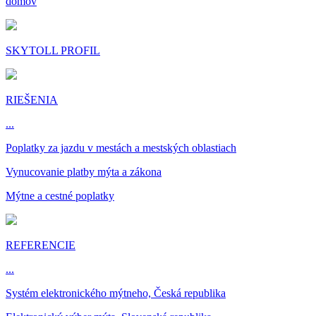
domov
SKYTOLL PROFIL
RIEŠENIA
...
Poplatky za jazdu v mestách a mestských oblastiach
Vynucovanie platby mýta a zákona
Mýtne a cestné poplatky
REFERENCIE
...
Systém elektronického mýtneho, Česká republika