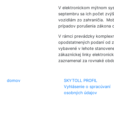
V elektronickom mýtnom syst
septembru sa ich počet zvýš
vozidlám zo zahraničia. Mob
prípadov porušenia zákona o
V rámci prevádzky komplexn
opodstatnených podaní od zá
vybavené v lehote stanovene
zákazníckej linky elektronic
zaznamenal za rovnaké obdob
domov
SKYTOLL PROFIL
Vyhlásenie o spracúvaní
osobných údajov