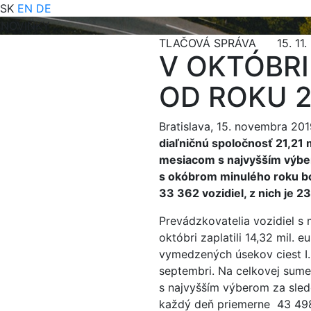
SK
EN
DE
NOVINKY
TLAČOVÁ SPRÁVA 15. 11. 
V OKTÓBRI
OD ROKU 2
Bratislava, 15. novembra 20
diaľničnú spoločnosť 21,21 
mesiacom s najvyšším výbe
s okóbrom minulého roku bol
33 362 vozidiel, z nich je 2
Prevádzkovatelia vozidiel s
októbri zaplatili 14,32 mil.
vymedzených úsekov ciest I. 
septembri. Na celkovej sume
s najvyšším výberom za sled
každý deň priemerne 43 498