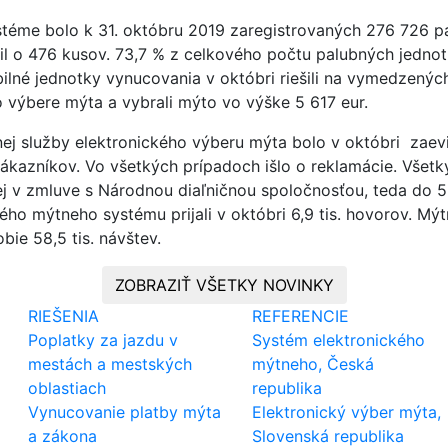
éme bolo k 31. októbru 2019 zaregistrovaných 276 726 pa
il o 476 kusov. 73,7 % z celkového počtu palubných jednot
ilné jednotky vynucovania v októbri riešili na vymedzenýc
 výbere mýta a vybrali mýto vo výške 5 617 eur.
ej služby elektronického výberu mýta bolo v októbri zae
kazníkov. Vo všetkých prípadoch išlo o reklamácie. Všetk
j v zmluve s Národnou diaľničnou spoločnosťou, teda do 5
kého mýtneho systému prijali v októbri 6,9 tis. hovorov. Mýt
ie 58,5 tis. návštev.
ZOBRAZIŤ VŠETKY NOVINKY
RIEŠENIA
REFERENCIE
Poplatky za jazdu v
Systém elektronického
mestách a mestských
mýtneho, Česká
oblastiach
republika
Vynucovanie platby mýta
Elektronický výber mýta,
a zákona
Slovenská republika