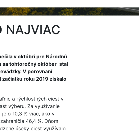
O NAJVIAC
ečila v októbri pre Národnú
m sa tohtoročný október stal
evádzky. V porovnaní
 začiatku roku 2019 získalo
nic a rýchlostných ciest v
rast výberu. Za využívanie
 je o 10,3 % viac, ako v
 zahraničia 46,4 %. Dňom
dzené úseky ciest využívalo