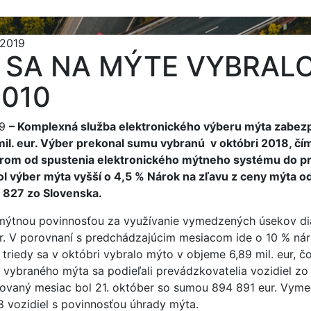
2019
 SA NA MÝTE VYBRAL
010
19
– Komplexná služba elektronického výberu mýta zabezp
mil. eur. Výber prekonal sumu vybranú v októbri 2018, čí
rom od spustenia elektronického mýtneho systému do pr
 výber mýta vyšší o 4,5 % Nárok na zľavu z ceny mýta od
3 827 zo Slovenska.
 mýtnou povinnosťou za využívanie vymedzených úsekov diaľ
 eur. V porovnaní s predchádzajúcim mesiacom ide o 10 % ná
triedy sa v októbri vybralo mýto v objeme 6,89 mil. eur, čo
 vybraného mýta sa podieľali prevádzkovatelia vozidiel zo
ovaný mesiac bol 21. október so sumou 894 891 eur. Vyme
 vozidiel s povinnosťou úhrady mýta.