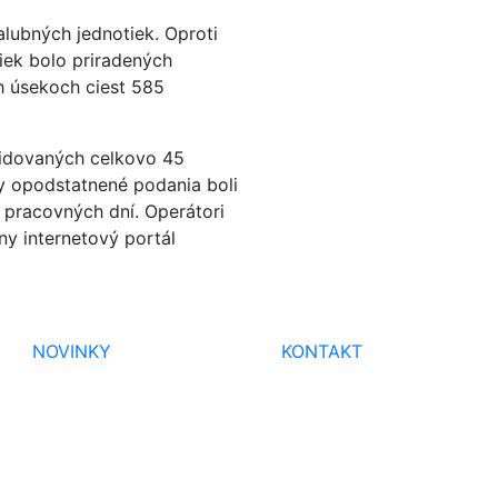
lubných jednotiek. Oproti
iek bolo priradených
h úsekoch ciest 585
vidovaných celkovo 45
y opodstatnené podania boli
 pracovných dní. Operátori
ny internetový portál
NOVINKY
KONTAKT