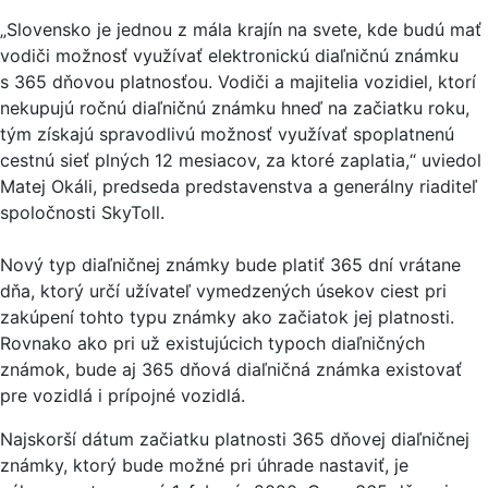
„Slovensko je jednou z mála krajín na svete, kde budú mať
vodiči možnosť využívať elektronickú diaľničnú známku
s 365 dňovou platnosťou. Vodiči a majitelia vozidiel, ktorí
nekupujú ročnú diaľničnú známku hneď na začiatku roku,
tým získajú spravodlivú možnosť využívať spoplatnenú
cestnú sieť plných 12 mesiacov, za ktoré zaplatia,“ uviedol
Matej Okáli, predseda predstavenstva a generálny riaditeľ
spoločnosti SkyToll.
Nový typ diaľničnej známky bude platiť 365 dní vrátane
dňa, ktorý určí užívateľ vymedzených úsekov ciest pri
zakúpení tohto typu známky ako začiatok jej platnosti.
Rovnako ako pri už existujúcich typoch diaľničných
známok, bude aj 365 dňová diaľničná známka existovať
pre vozidlá i prípojné vozidlá.
Najskorší dátum začiatku platnosti 365 dňovej diaľničnej
známky, ktorý bude možné pri úhrade nastaviť, je