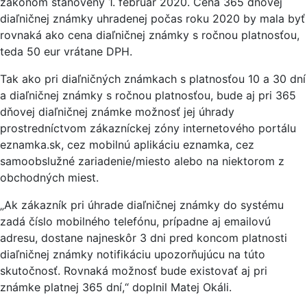
zákonom stanovený 1. február 2020. Cena 365 dňovej
diaľničnej známky uhradenej počas roku 2020 by mala byť
rovnaká ako cena diaľničnej známky s ročnou platnosťou,
teda 50 eur vrátane DPH.
Tak ako pri diaľničných známkach s platnosťou 10 a 30 dní
a diaľničnej známky s ročnou platnosťou, bude aj pri 365
dňovej diaľničnej známke možnosť jej úhrady
prostredníctvom zákazníckej zóny internetového portálu
eznamka.sk, cez mobilnú aplikáciu eznamka, cez
samoobslužné zariadenie/miesto alebo na niektorom z
obchodných miest.
„Ak zákazník pri úhrade diaľničnej známky do systému
zadá číslo mobilného telefónu, prípadne aj emailovú
adresu, dostane najneskôr 3 dni pred koncom platnosti
diaľničnej známky notifikáciu upozorňujúcu na túto
skutočnosť. Rovnaká možnosť bude existovať aj pri
známke platnej 365 dní,“ doplnil Matej Okáli.