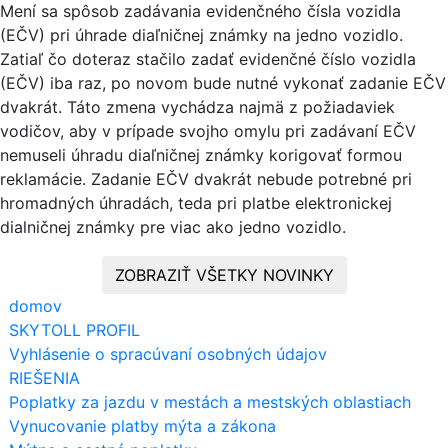
Mení sa spôsob zadávania evidenčného čísla vozidla
(EČV) pri úhrade diaľničnej známky na jedno vozidlo.
Zatiaľ čo doteraz stačilo zadať evidenčné číslo vozidla
(EČV) iba raz, po novom bude nutné vykonať zadanie EČV
dvakrát. Táto zmena vychádza najmä z požiadaviek
vodičov, aby v prípade svojho omylu pri zadávaní EČV
nemuseli úhradu diaľničnej známky korigovať formou
reklamácie. Zadanie EČV dvakrát nebude potrebné pri
hromadných úhradách, teda pri platbe elektronickej
dialničnej známky pre viac ako jedno vozidlo.
ZOBRAZIŤ VŠETKY NOVINKY
domov
SKYTOLL PROFIL
Vyhlásenie o spracúvaní osobných údajov
RIEŠENIA
Poplatky za jazdu v mestách a mestských oblastiach
Vynucovanie platby mýta a zákona