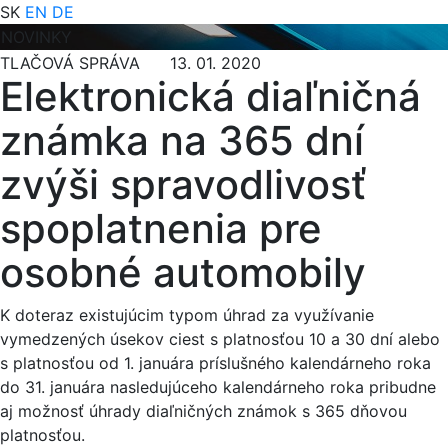
SK
EN
DE
NOVINKY
TLAČOVÁ SPRÁVA 13. 01. 2020
Elektronická diaľničná
známka na 365 dní
zvýši spravodlivosť
spoplatnenia pre
osobné automobily
K doteraz existujúcim typom úhrad za využívanie
vymedzených úsekov ciest s platnosťou 10 a 30 dní alebo
s platnosťou od 1. januára príslušného kalendárneho roka
do 31. januára nasledujúceho kalendárneho roka pribudne
aj možnosť úhrady diaľničných známok s 365 dňovou
platnosťou.